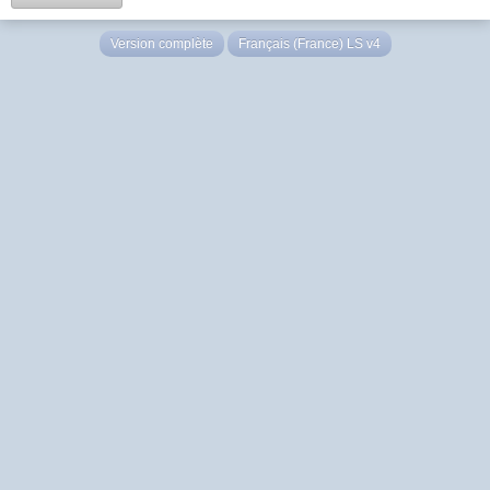
Version complète
Français (France) LS v4