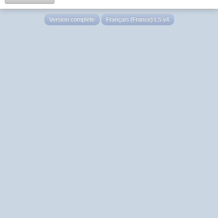
Version complète
Français (France) LS v4