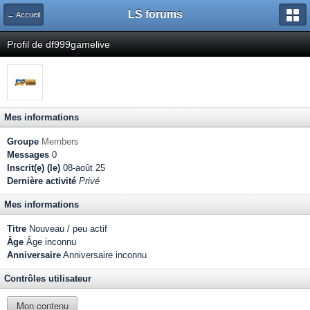
LS forums
← Accueil
Profil de df999gamelive
Mes informations
Groupe
Members
Messages
0
Inscrit(e) (le)
08-août 25
Dernière activité
Privé
Mes informations
Titre
Nouveau / peu actif
Âge
Âge inconnu
Anniversaire
Anniversaire inconnu
Contrôles utilisateur
Mon contenu