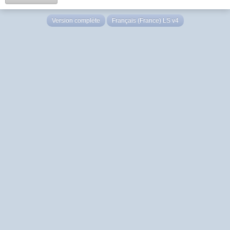
Version complète
Français (France) LS v4