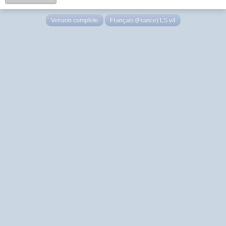
Version complète
Français (France) LS v4