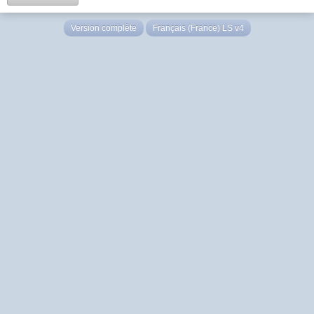
Version complète
Français (France) LS v4