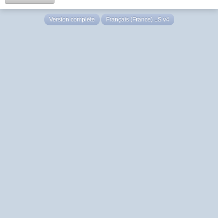
Version complète
Français (France) LS v4