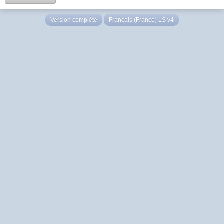
Version complète
Français (France) LS v4