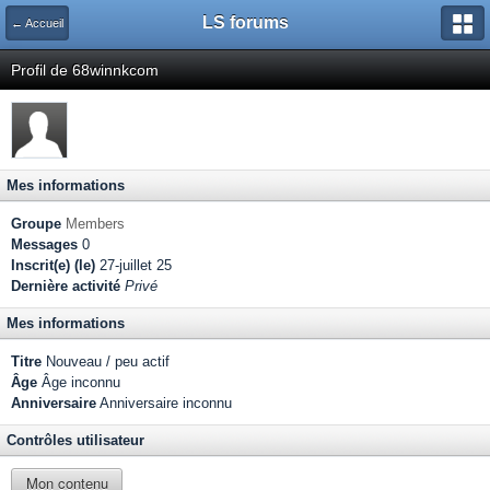
LS forums
← Accueil
Profil de 68winnkcom
Mes informations
Groupe
Members
Messages
0
Inscrit(e) (le)
27-juillet 25
Dernière activité
Privé
Mes informations
Titre
Nouveau / peu actif
Âge
Âge inconnu
Anniversaire
Anniversaire inconnu
Contrôles utilisateur
Mon contenu