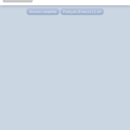
Version complète
Français (France) LS v4