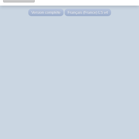
Version complète
Français (France) LS v4