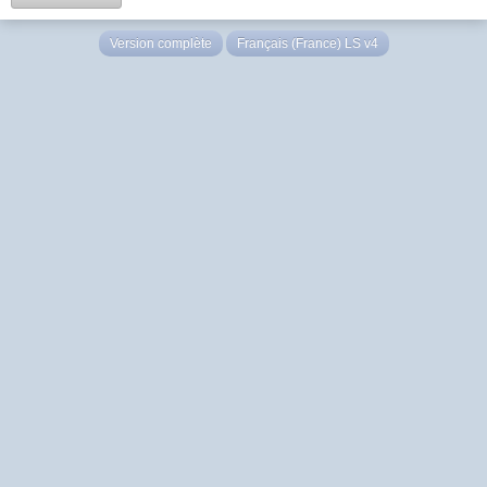
Version complète
Français (France) LS v4