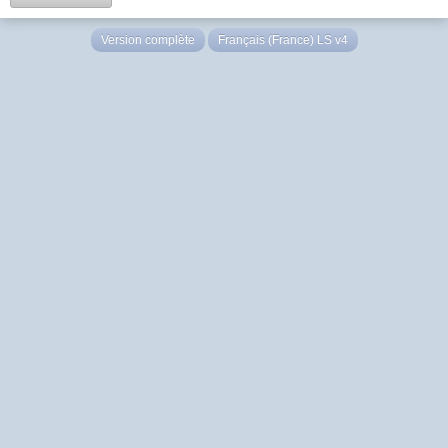
Version complète
Français (France) LS v4