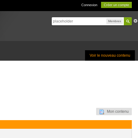
Connexion
Créer un compte
Membres
Voir le nouveau contenu
Mon contenu