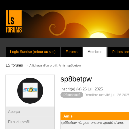
Logic-Sunrise (retour au site)
Forums
Membres
Petites a
→
LS forums
Affichage d'un profil : Amis: sp8betpw
sp8betpw
Inscrit(e) (le) 26 juil. 2025
Déconnecté
Dernière activité juil. 26 20
Aperçu
Amis
Flux du profil
sp8betpw n'a pas encore ajouté d'ami.