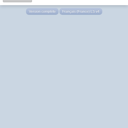
Version complète
Français (France) LS v4