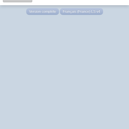
Version complète
Français (France) LS v4