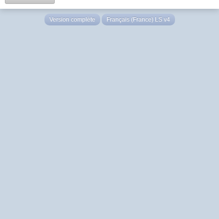
Version complète
Français (France) LS v4