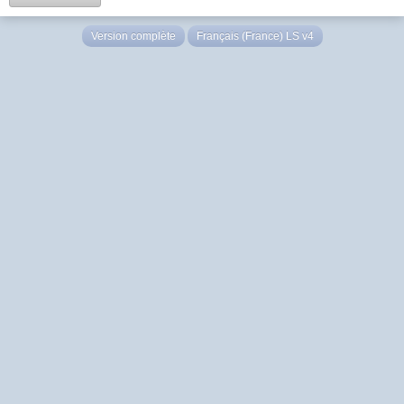
Version complète
Français (France) LS v4