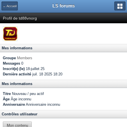
LS forums
← Accueil
Profil de td88vnorg
Mes informations
Groupe
Members
Messages
0
Inscrit(e) (le)
18-juillet 25
Dernière activité
juil. 18 2025 18:20
Mes informations
Titre
Nouveau / peu actif
Âge
Âge inconnu
Anniversaire
Anniversaire inconnu
Contrôles utilisateur
Mon contenu