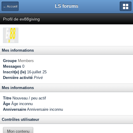
LS forums
← Accueil
Profil de ev88giving
Mes informations
Groupe
Members
Messages
0
Inscrit(e) (le)
16-juillet 25
Dernière activité
Privé
Mes informations
Titre
Nouveau / peu actif
Âge
Âge inconnu
Anniversaire
Anniversaire inconnu
Contrôles utilisateur
Mon contenu