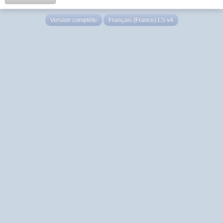
Version complète
Français (France) LS v4