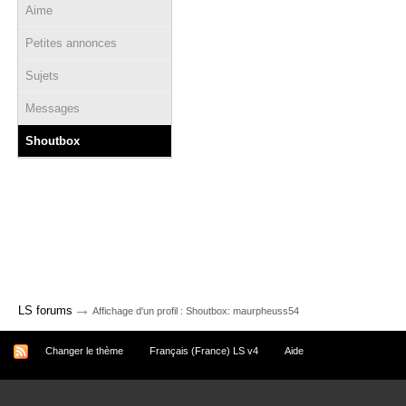
Aime
Petites annonces
Sujets
Messages
Shoutbox
→
LS forums
Affichage d'un profil : Shoutbox: maurpheuss54
Changer le thème
Français (France) LS v4
Aide