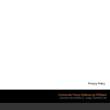
Privacy Policy
Community Forum Software by IP.Board
Licence accordée à : Logic Sunrise Ltd