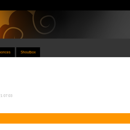
nnonces
Shoutbox
21 07:03