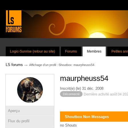
Logic-Sunrise (retour au site)
Forums
Membres
Petites a
→
LS forums
Affichage d'un profil : Shoutbox: maurpheuss54
maurpheuss54
Inscrit(e) (le) 31 déc. 2008
Déconnecté
Dernière activité août 04 20
Aperçu
Shoutbox Non Messages
Flux du profil
no Shouts