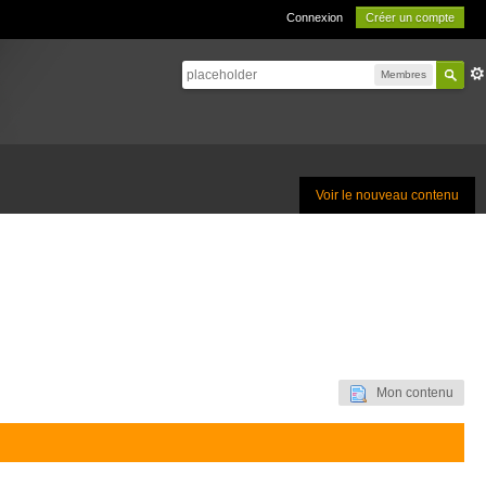
Connexion
Créer un compte
Membres
Voir le nouveau contenu
Mon contenu