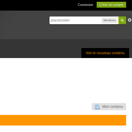
Connexion
Créer un compte
Membres
Voir le nouveau contenu
Mon contenu