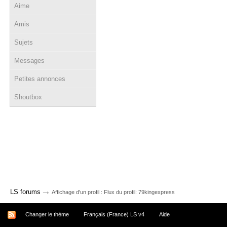
Aime
Amis
Sujets
Messages
Petites annonces
Shoutbox
→
LS forums
Affichage d'un profil : Flux du profil: 79kingexpress
Changer le thème
Français (France) LS v4
Aide