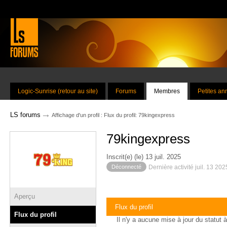
Logic-Sunrise (retour au site)
Forums
Membres
Petites a
→
LS forums
Affichage d'un profil : Flux du profil: 79kingexpress
79kingexpress
Inscrit(e) (le) 13 juil. 2025
Déconnecté
Dernière activité juil. 13 20
Aperçu
Flux du profil
Flux du profil
Il n'y a aucune mise à jour du statut à