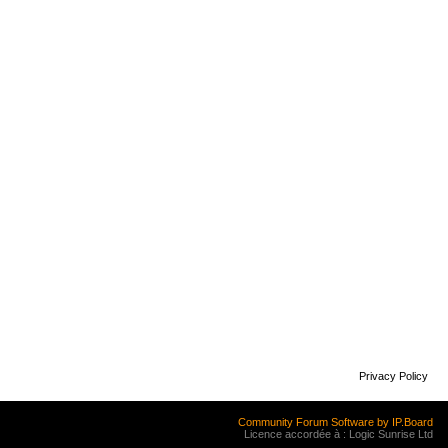
Privacy Policy
Community Forum Software by IP.Board
Licence accordée à : Logic Sunrise Ltd