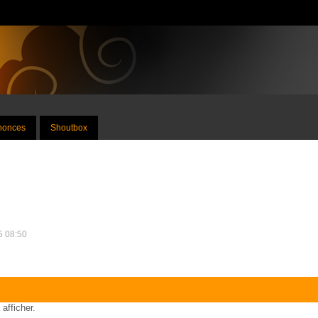
nnonces
Shoutbox
25 08:50
 afficher.