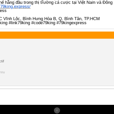
hế hàng đầu trong thị trường cá cược tại Việt Nam và Đông
//79king.express/
ess
 Vĩnh Lộc, Bình Hưng Hòa B, Q. Bình Tân, TP.HCM
ing #link79king #code79king #79kingexpress
tif
onnu