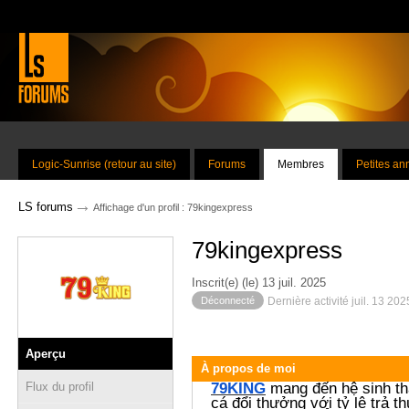
Logic-Sunrise (retour au site)
Forums
Membres
Petites a
→
LS forums
Affichage d'un profil : 79kingexpress
79kingexpress
Inscrit(e) (le) 13 juil. 2025
Déconnecté
Dernière activité juil. 13 20
Aperçu
À propos de moi
79KING
mang đến hệ sinh thá
Flux du profil
cá đổi thưởng với tỷ lệ trả 