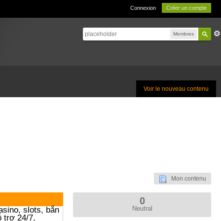
Connexion
Créer un compte
Membres
Voir le nouveau contenu
Mon contenu
0
asino, slots, bắn
Neutral
 trợ 24/7,