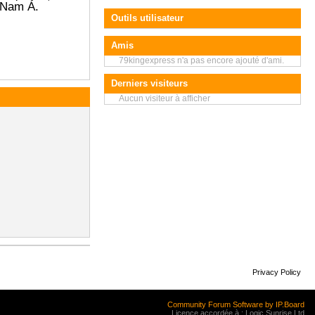
 Nam Á.
Outils utilisateur
Amis
79kingexpress n'a pas encore ajouté d'ami.
Derniers visiteurs
Aucun visiteur à afficher
Privacy Policy
Community Forum Software by IP.Board
Licence accordée à : Logic Sunrise Ltd