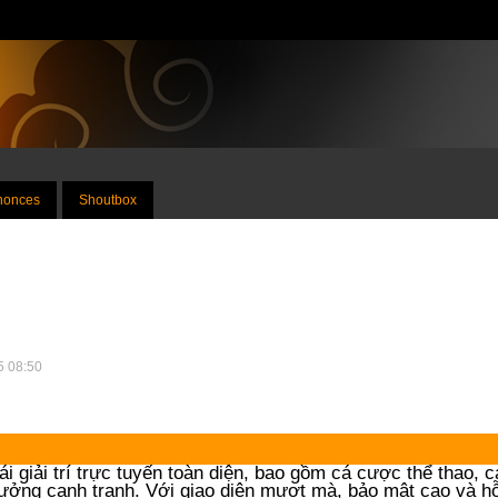
nnonces
Shoutbox
25 08:50
i giải trí trực tuyến toàn diện, bao gồm cá cược thể thao, c
thưởng cạnh tranh. Với giao diện mượt mà, bảo mật cao và hỗ