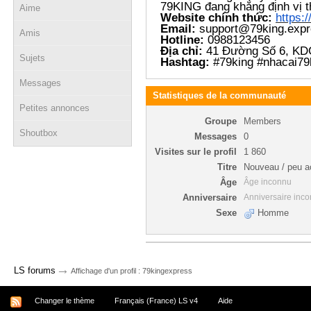
79KING đang khẳng định vị t
Aime
Website chính thức:
https:
Email:
support@79king.expr
Amis
Hotline:
0988123456
Địa chỉ:
41 Đường Số 6, KDC
Sujets
Hashtag:
#79king #nhacai79k
Messages
Statistiques de la communauté
Petites annonces
Groupe
Members
Shoutbox
Messages
0
Visites sur le profil
1 860
Titre
Nouveau / peu ac
Âge
Âge inconnu
Anniversaire
Anniversaire inc
Sexe
Homme
→
LS forums
Affichage d'un profil : 79kingexpress
Changer le thème
Français (France) LS v4
Aide