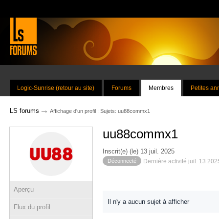
Logic-Sunrise (retour au site)
Forums
Membres
Petites a
→
LS forums
Affichage d'un profil : Sujets: uu88commx1
uu88commx1
Inscrit(e) (le) 13 juil. 2025
Déconnecté
Dernière activité juil. 13 20
Aperçu
Il n'y a aucun sujet à afficher
Flux du profil