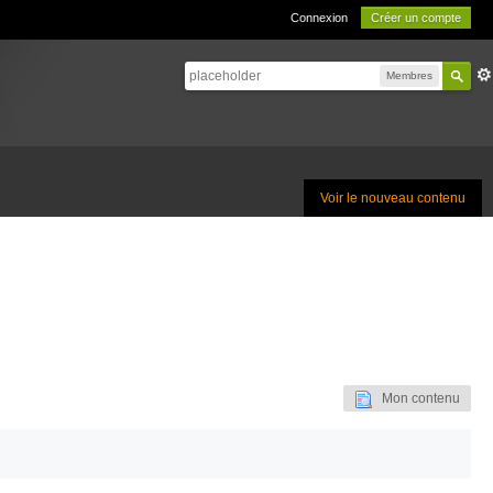
Connexion
Créer un compte
Membres
Voir le nouveau contenu
Mon contenu