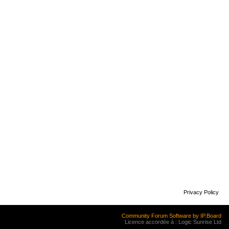
Privacy Policy
Community Forum Software by IP.Board
Licence accordée à : Logic Sunrise Ltd