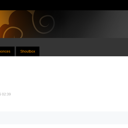
nnonces
Shoutbox
25 02:39