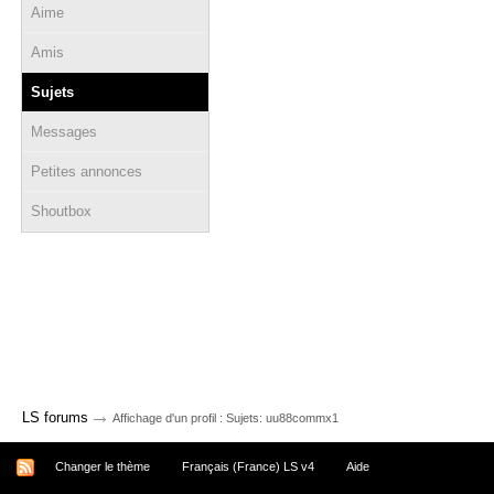
Aime
Amis
Sujets
Messages
Petites annonces
Shoutbox
→
LS forums
Affichage d'un profil : Sujets: uu88commx1
Changer le thème
Français (France) LS v4
Aide