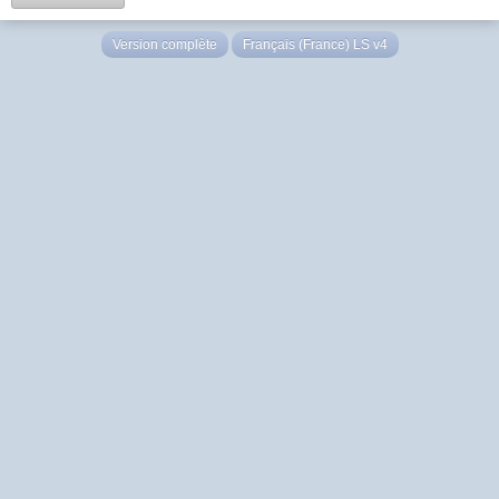
Version complète
Français (France) LS v4