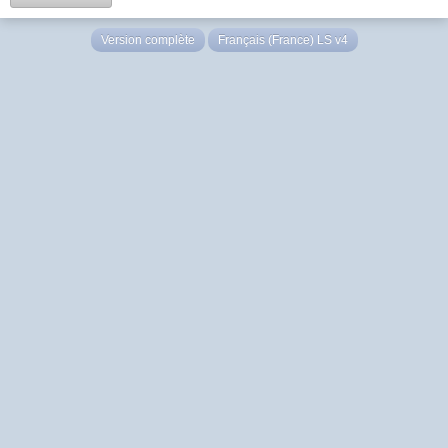
Version complète
Français (France) LS v4