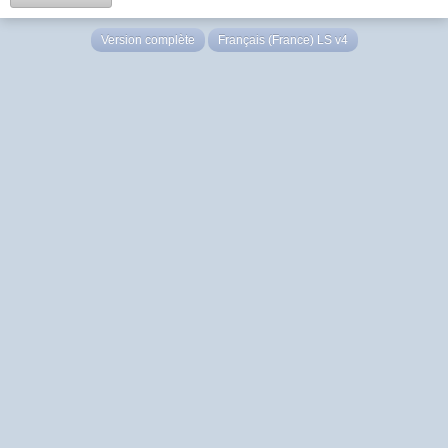
Version complète
Français (France) LS v4