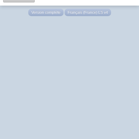
Version complète
Français (France) LS v4