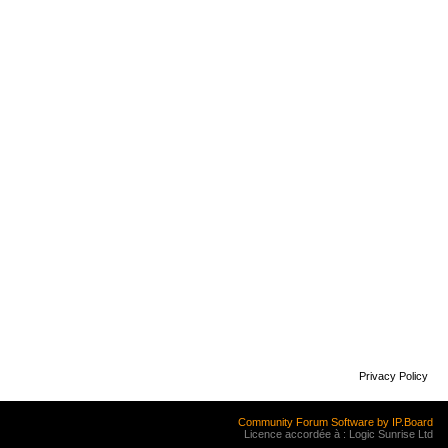
Privacy Policy
Community Forum Software by IP.Board
Licence accordée à : Logic Sunrise Ltd