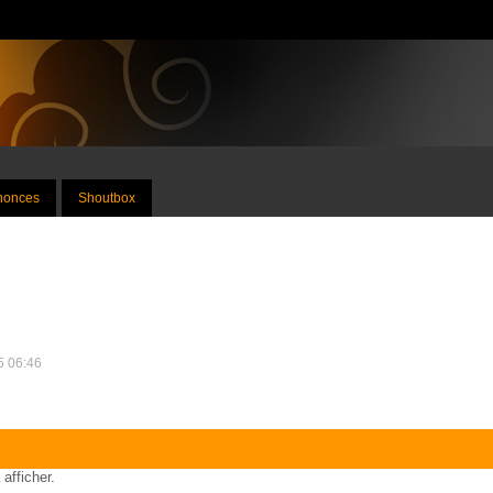
nnonces
Shoutbox
25 06:46
 afficher.