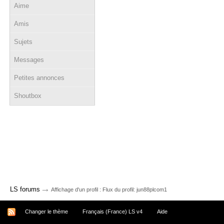
Aime
Amis
Sujets
Messages
Petites annonces
Shoutbox
→
LS forums
Affichage d'un profil : Flux du profil: jun88plcom1
Changer le thème
Français (France) LS v4
Aide