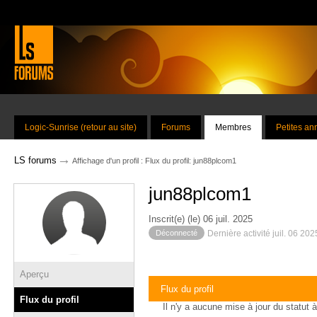
Logic-Sunrise (retour au site)
Forums
Membres
Petites a
→
LS forums
Affichage d'un profil : Flux du profil: jun88plcom1
jun88plcom1
Inscrit(e) (le) 06 juil. 2025
Déconnecté
Dernière activité juil. 06 20
Aperçu
Flux du profil
Flux du profil
Il n'y a aucune mise à jour du statut à