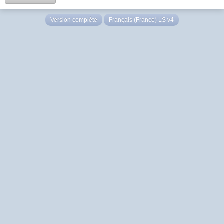
Version complète
Français (France) LS v4