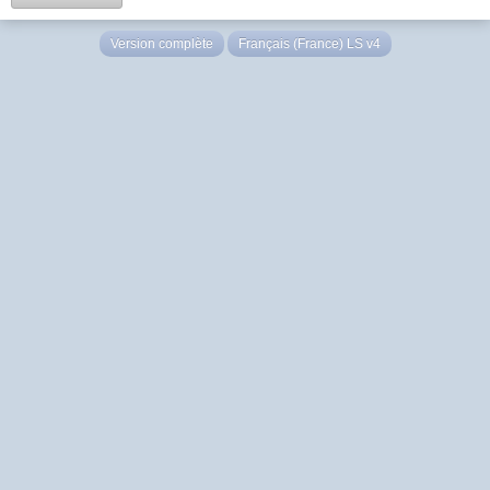
Version complète
Français (France) LS v4