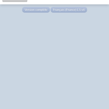
Version complète
Français (France) LS v4