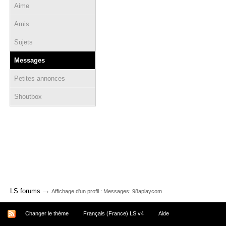
Aime
Amis
Sujets
Messages
Petites annonces
Shoutbox
→
LS forums
Affichage d'un profil : Messages: 98aplaycom
Changer le thème
Français (France) LS v4
Aide