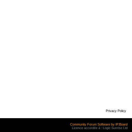
Privacy Policy
Community Forum Software by IP.Board
Licence accordée à : Logic Sunrise Ltd