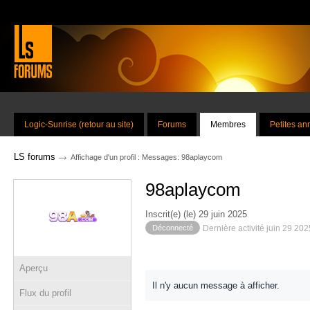
Logic-Sunrise (retour au site)
Forums
Membres
Petites a
→
LS forums
Affichage d'un profil : Messages: 98aplaycom
98aplaycom
Inscrit(e) (le) 29 juin 2025
Déconnecté
Dernière activité juin 29 20
Aperçu
Il n'y aucun message à afficher.
Flux du profil