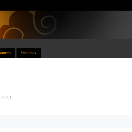
nnonces
Shoutbox
25 08:01