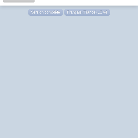
Version complète
Français (France) LS v4