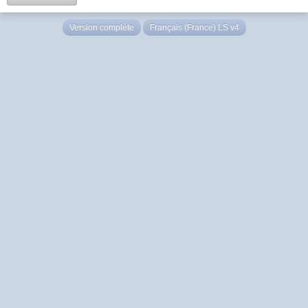
Version complète
Français (France) LS v4