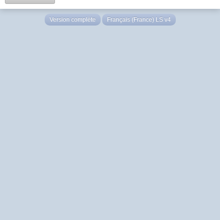
Version complète
Français (France) LS v4