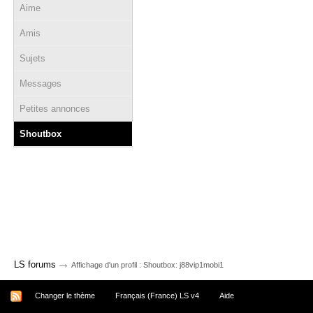
Aime
Amis
Sujets
Messages
Petites annonces
Shoutbox
→
LS forums
Affichage d'un profil : Shoutbox: j88vip1mobi1
Changer le thème
Français (France) LS v4
Aide