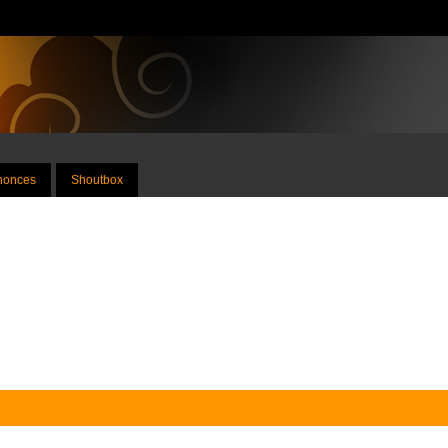
nnonces
Shoutbox