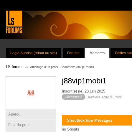
Logic-Sunrise (retour au site)
Forums
Membres
Petites a
→
LS forums
Affichage d'un profil : Shoutbox: j88vip1mobi1
j88vip1mobi1
Inscrit(e) (le) 23 juin 2025
Déconnecté
Dernière activité
Privé
Aperçu
Shoutbox Non Messages
Flux du profil
no Shouts