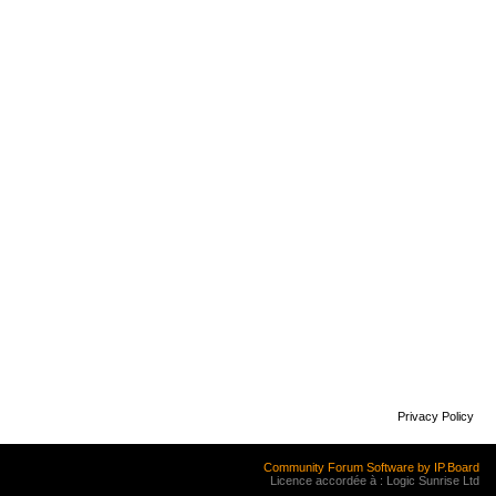
Privacy Policy
Community Forum Software by IP.Board
Licence accordée à : Logic Sunrise Ltd