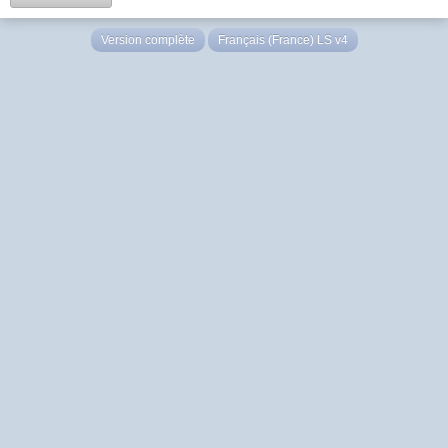
Version complète
Français (France) LS v4