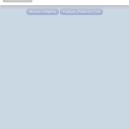
Version complète
Français (France) LS v4