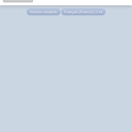
Version complète
Français (France) LS v4