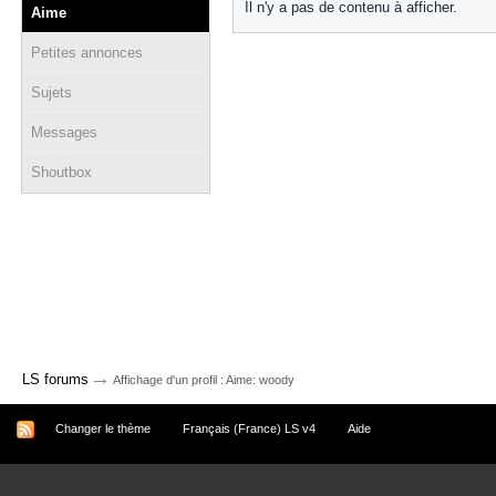
Il n'y a pas de contenu à afficher.
Aime
Petites annonces
Sujets
Messages
Shoutbox
→
LS forums
Affichage d'un profil : Aime: woody
Changer le thème
Français (France) LS v4
Aide