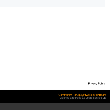
Privacy Policy
Community Forum Software by IP.Board
Licence accordée à : Logic Sunrise Ltd