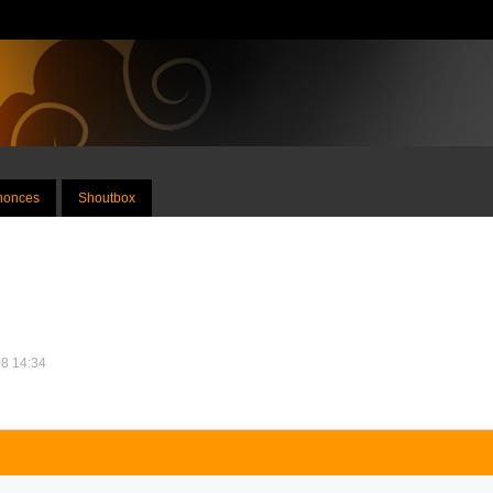
nnonces
Shoutbox
08 14:34