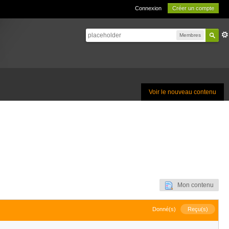
Connexion
Créer un compte
Membres
Voir le nouveau contenu
Mon contenu
Donné(s)
Reçu(s)