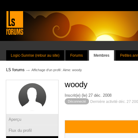
Logic-Sunrise (retour au site)
Forums
Membres
Petites a
→
LS forums
Affichage d'un profil : Aime: woody
woody
Inscrit(e) (le) 27 déc. 2008
Déconnecté
Dernière activité déc. 27 20
Aperçu
Flux du profil