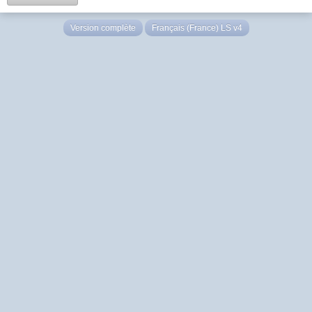
Version complète
Français (France) LS v4