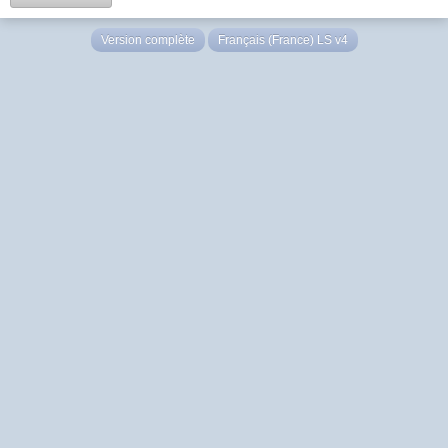
Version complète
Français (France) LS v4