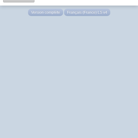
Version complète
Français (France) LS v4