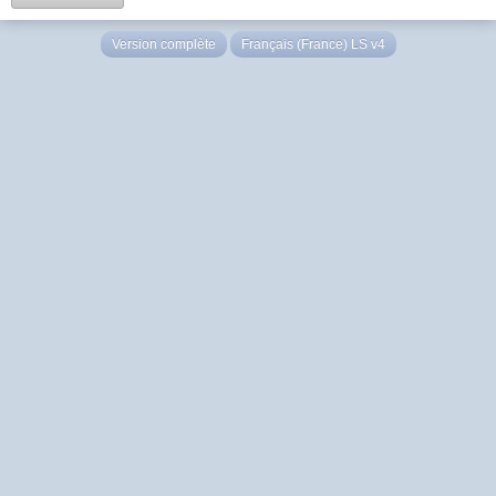
Version complète
Français (France) LS v4