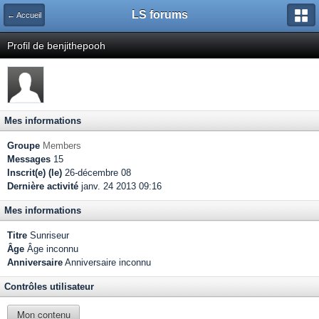
LS forums
← Accueil
Profil de benjithepooh
Mes informations
Groupe
Members
Messages
15
Inscrit(e) (le)
26-décembre 08
Dernière activité
janv. 24 2013 09:16
Mes informations
Titre
Sunriseur
Âge
Âge inconnu
Anniversaire
Anniversaire inconnu
Contrôles utilisateur
Mon contenu