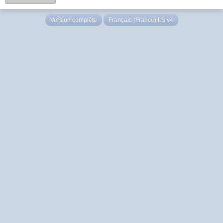
Version complète
Français (France) LS v4