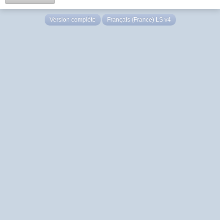
Version complète
Français (France) LS v4