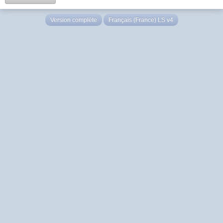
Version complète
Français (France) LS v4