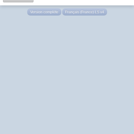
Version complète
Français (France) LS v4