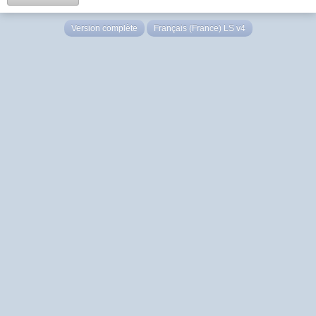
Version complète
Français (France) LS v4