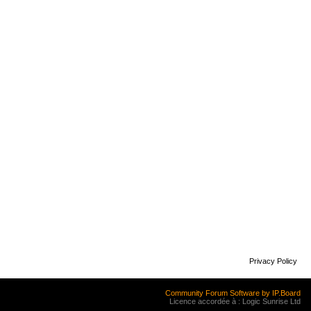
Privacy Policy
Community Forum Software by IP.Board
Licence accordée à : Logic Sunrise Ltd