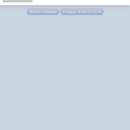
Version complète
Français (France) LS v4