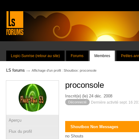
Logic-Sunrise (retour au site)
Forums
Membres
Petites a
→
LS forums
Affichage d'un profil : Shoutbox: proconsole
proconsole
Inscrit(e) (le) 24 déc. 2008
Déconnecté
Dernière activité sept. 16 2
Aperçu
Shoutbox Non Messages
Flux du profil
no Shouts