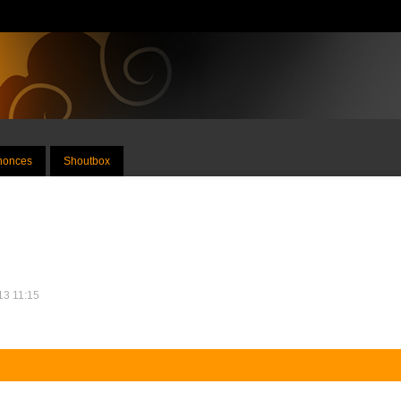
nnonces
Shoutbox
013 11:15