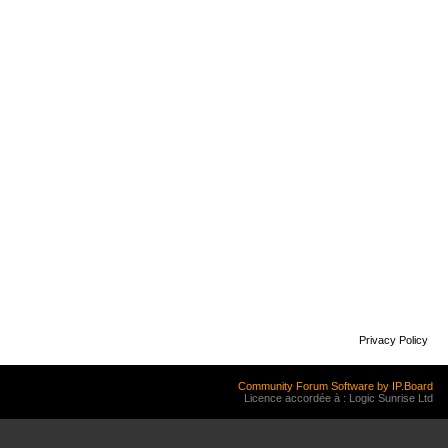
Privacy Policy
Community Forum Software by IP.Board
Licence accordée à : Logic Sunrise Ltd