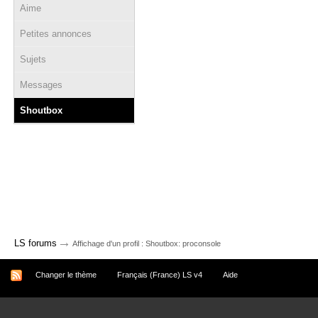
Aime
Petites annonces
Sujets
Messages
Shoutbox
→
LS forums
Affichage d'un profil : Shoutbox: proconsole
Changer le thème
Français (France) LS v4
Aide