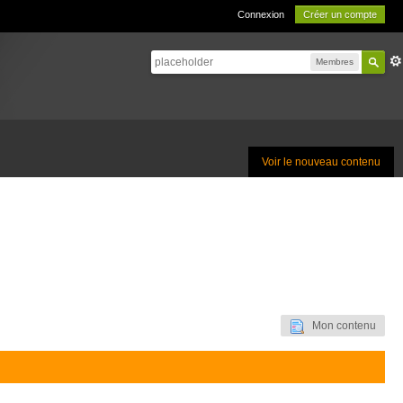
Connexion
Créer un compte
Membres
Voir le nouveau contenu
Mon contenu